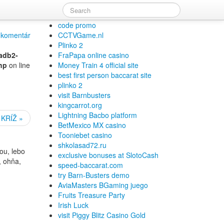
Najnovšie články
code promo
 komentár
CCTVGame.nl
Plinko 2
adb2-
FraPapa online casino
hp
on line
Money Train 4 official site
best first person baccarat site
plinko 2
visit Barnbusters
kingcarrot.org
Lightning Bacbo platform
KRÍŽ »
BetMexico MX casino
Tooniebet casino
shkolasad72.ru
ou, lebo
exclusive bonuses at SlotoCash
, ohňa,
speed-baccarat.com
try Barn-Busters demo
AviaMasters BGaming juego
Fruits Treasure Party
Irish Luck
visit Piggy Blitz Casino Gold