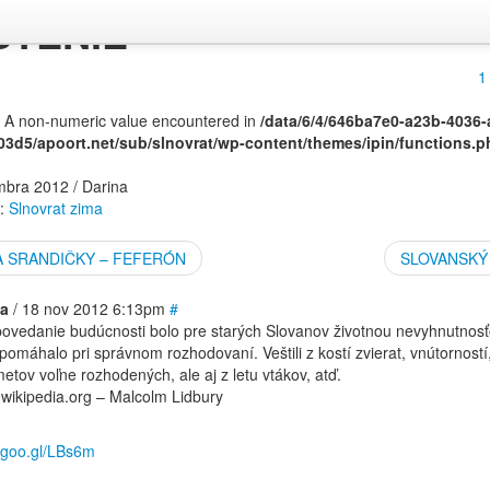
ŠTENIE
1
: A non-numeric value encountered in
/data/6/4/646ba7e0-a23b-4036-
03d5/apoort.net/sub/slnovrat/wp-content/themes/ipin/functions.p
mbra 2012 / Darina
a:
Slnovrat zima
A SRANDIČKY – FEFERÓN
SLOVANSKÝ 
na
/ 18 nov 2012 6:13pm
#
ovedanie budúcnosti bolo pre starých Slovanov životnou nevyhnutnosť
 pomáhalo pri správnom rozhodovaní. Veštili z kostí zvierat, vnútorností
etov voľne rozhodených, ale aj z letu vtákov, atď.
 wikipedia.org – Malcolm Lidbury
//goo.gl/LBs6m