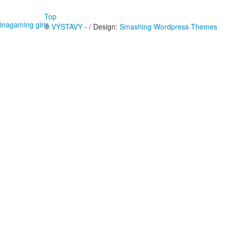
Top
inagaming giris
©
VÝSTAVY
- / Design:
Smashing Wordpress Themes
betika aviator official site
street basket platform
Money Coming game
Sneket.org
figoal casino
Blackjack Multihand casino
Money Train Relax Gaming casino
Crazy Monkey mobile app
Magic Mummy website
moneytrain4
Jojobet Official betting site
Cluster Cup
cctv.games
Money Train 3 slot game
RedHotMultipliers platform
super-sicbo online
plataforma Rush Hour Games
starzspins-casino
solar queen casino