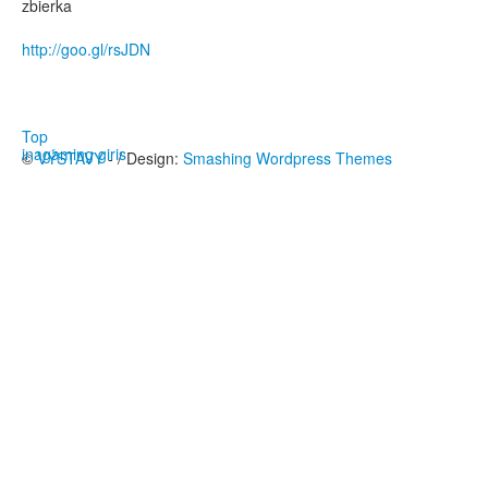
zbierka
http://goo.gl/rsJDN
Top
inagaming giris
©
VÝSTAVY
- / Design:
Smashing Wordpress Themes
betika aviator official site
street basket platform
Money Coming game
Sneket.org
figoal casino
Blackjack Multihand casino
Money Train Relax Gaming casino
Crazy Monkey mobile app
Magic Mummy website
moneytrain4
Jojobet Official betting site
Cluster Cup
cctv.games
Money Train 3 slot game
RedHotMultipliers platform