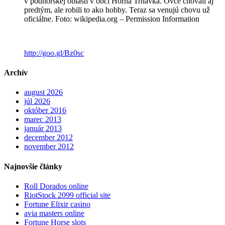
v podhorskej oblasti v obci Horná Trnávka. Ovce chovali aj
predtým, ale robili to ako hobby. Teraz sa venujú chovu už
oficiálne. Foto: wikipedia.org – Permission Information
http://goo.gl/Bz0sc
Archív
august 2026
júl 2026
október 2016
marec 2013
január 2013
december 2012
november 2012
Najnovšie články
Roll Dorados online
RiotStock 2099 official site
Fortune Elixir casino
avia masters online
Fortune Horse slots