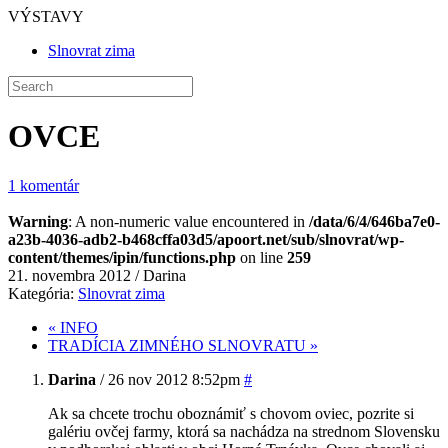
VÝSTAVY
Slnovrat zima
OVCE
1 komentár
Warning
: A non-numeric value encountered in
/data/6/4/646ba7e0-
a23b-4036-adb2-b468cffa03d5/apoort.net/sub/slnovrat/wp-
content/themes/ipin/functions.php
on line
259
21. novembra 2012 / Darina
Kategória:
Slnovrat zima
« INFO
TRADÍCIA ZIMNÉHO SLNOVRATU »
Darina
/ 26 nov 2012 8:52pm
#
Ak sa chcete trochu oboznámiť s chovom oviec, pozrite si
galériu ovčej farmy, ktorá sa nachádza na strednom Slovensku